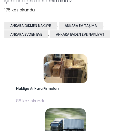
işaretlediğinizden emin oluruz.
175 kez okundu
,
,
ANKARA DIKMEN NAKLIYE
ANKARA EV TAŞIMA
,
ANKARA EVDEN EVE
ANKARA EVDEN EVE NAKLIYAT
Nakliye Ankara Firmaları
88 kez okundu