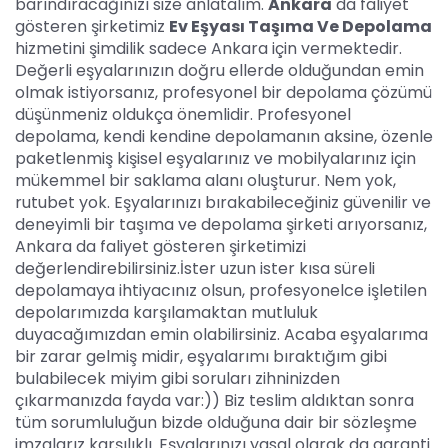
barındıracağınızı size anlatalım.
Ankara
da faliyet
gösteren şirketimiz
Ev Eşyası Taşıma Ve Depolama
hizmetini şimdilik sadece Ankara için vermektedir.
Değerli eşyalarınızın doğru ellerde olduğundan emin
olmak istiyorsanız, profesyonel bir depolama çözümü
düşünmeniz oldukça önemlidir. Profesyonel
depolama, kendi kendine depolamanın aksine, özenle
paketlenmiş kişisel eşyalarınız ve mobilyalarınız için
mükemmel bir saklama alanı oluşturur. Nem yok,
rutubet yok. Eşyalarınızı bırakabileceğiniz güvenilir ve
deneyimli bir taşıma ve depolama şirketi arıyorsanız,
Ankara da faliyet gösteren şirketimizi
değerlendirebilirsiniz.İster uzun ister kısa süreli
depolamaya ihtiyacınız olsun, profesyonelce işletilen
depolarımızda karşılamaktan mutluluk
duyacağımızdan emin olabilirsiniz. Acaba eşyalarıma
bir zarar gelmiş midir, eşyalarımı bıraktığım gibi
bulabilecek miyim gibi soruları zihninizden
çıkarmanızda fayda var:)) Biz teslim aldıktan sonra
tüm sorumluluğun bizde olduğuna dair bir sözleşme
imzalarız karşılıklı. Eşyalarınızı yasal olarak da garanti