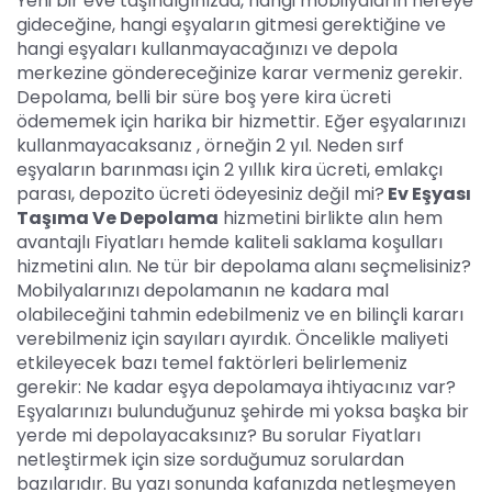
Yeni bir eve taşındığınızda, hangi mobilyaların nereye
gideceğine, hangi eşyaların gitmesi gerektiğine ve
hangi eşyaları kullanmayacağınızı ve depola
merkezine göndereceğinize karar vermeniz gerekir.
Depolama, belli bir süre boş yere kira ücreti
ödememek için harika bir hizmettir. Eğer eşyalarınızı
kullanmayacaksanız , örneğin 2 yıl. Neden sırf
eşyaların barınması için 2 yıllık kira ücreti, emlakçı
parası, depozito ücreti ödeyesiniz değil mi?
Ev Eşyası
Taşıma Ve Depolama
hizmetini birlikte alın hem
avantajlı Fiyatları hemde kaliteli saklama koşulları
hizmetini alın. Ne tür bir depolama alanı seçmelisiniz?
Mobilyalarınızı depolamanın ne kadara mal
olabileceğini tahmin edebilmeniz ve en bilinçli kararı
verebilmeniz için sayıları ayırdık. Öncelikle maliyeti
etkileyecek bazı temel faktörleri belirlemeniz
gerekir: Ne kadar eşya depolamaya ihtiyacınız var?
Eşyalarınızı bulunduğunuz şehirde mi yoksa başka bir
yerde mi depolayacaksınız? Bu sorular Fiyatları
netleştirmek için size sorduğumuz sorulardan
bazılarıdır. Bu yazı sonunda kafanızda netleşmeyen