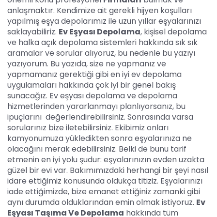
anlaşmaktır. Kendimize ait gerekli hijyen koşulları
yapılmış eşya depolarımız ile uzun yıllar eşyalarınızı
saklayabiliriz.
Ev Eşyası Depolama
, kişisel depolama
ve halka açık depolama sistemleri hakkında sık sık
aramalar ve sorular alıyoruz, bu nedenle bu yazıyı
yazıyorum. Bu yazıda, size ne yapmanız ve
yapmamanız gerektiği gibi en iyi ev depolama
uygulamaları hakkında çok iyi bir genel bakış
sunacağız. Ev eşyası depolama ve depolama
hizmetlerinden yararlanmayı planlıyorsanız, bu
ipuçlarını değerlendirebilirsiniz. Sonrasında varsa
sorularınız bize iletebilirsiniz. Ekibimiz onları
kamyonumuza yükledikten sonra eşyalarınıza ne
olacağını merak edebilirsiniz. Belki de bunu tarif
etmenin en iyi yolu şudur: eşyalarınızın evden uzakta
güzel bir evi var. Bakımımızdaki herhangi bir şeyi nasıl
idare ettiğimiz konusunda oldukça titiziz. Eşyalarınızı
iade ettiğimizde, bize emanet ettiğiniz zamanki gibi
aynı durumda olduklarından emin olmak istiyoruz.
Ev
Eşyası Taşıma Ve Depolama
hakkında tüm