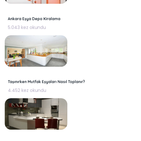
Ankara Eşya Depo Kiralama
5.043 kez okundu
Taşınırken Mutfak Eşyaları Nasıl Toplanır?
4.452 kez okundu