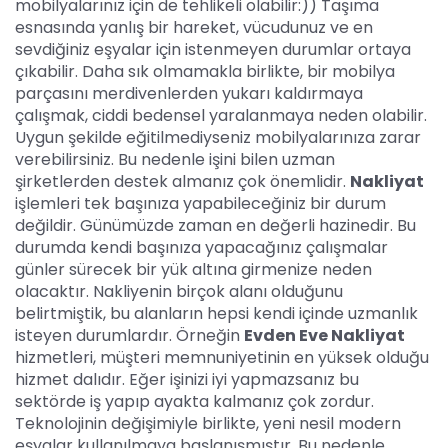
mobilyalarınız için de tehlikeli olabilir:)) Taşıma
esnasında yanlış bir hareket, vücudunuz ve en
sevdiğiniz eşyalar için istenmeyen durumlar ortaya
çıkabilir. Daha sık olmamakla birlikte, bir mobilya
parçasını merdivenlerden yukarı kaldırmaya
çalışmak, ciddi bedensel yaralanmaya neden olabilir.
Uygun şekilde eğitilmediyseniz mobilyalarınıza zarar
verebilirsiniz. Bu nedenle işini bilen uzman
şirketlerden destek almanız çok önemlidir.
Nakliyat
işlemleri tek başınıza yapabileceğiniz bir durum
değildir. Günümüzde zaman en değerli hazinedir. Bu
durumda kendi başınıza yapacağınız çalışmalar
günler sürecek bir yük altına girmenize neden
olacaktır. Nakliyenin birçok alanı olduğunu
belirtmiştik, bu alanların hepsi kendi içinde uzmanlık
isteyen durumlardır. Örneğin
Evden Eve Nakliyat
hizmetleri, müşteri memnuniyetinin en yüksek olduğu
hizmet dalıdır. Eğer işinizi iyi yapmazsanız bu
sektörde iş yapıp ayakta kalmanız çok zordur.
Teknolojinin değişimiyle birlikte, yeni nesil modern
eşyalar kullanılmaya başlanışmıştır. Bu nedenle,