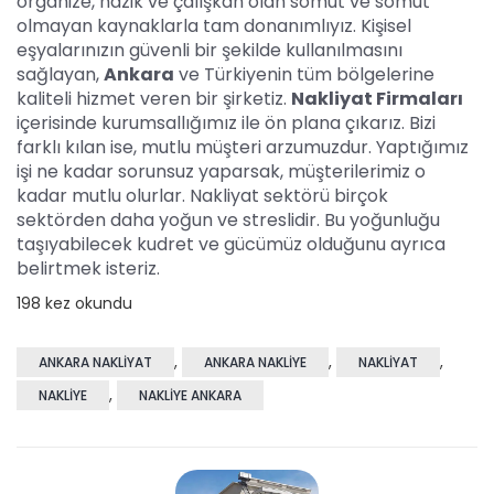
organize, nazik ve çalışkan olan somut ve somut
olmayan kaynaklarla tam donanımlıyız. Kişisel
eşyalarınızın güvenli bir şekilde kullanılmasını
sağlayan,
Ankara
ve Türkiyenin tüm bölgelerine
kaliteli hizmet veren bir şirketiz.
Nakliyat Firmaları
içerisinde kurumsallığımız ile ön plana çıkarız. Bizi
farklı kılan ise, mutlu müşteri arzumuzdur. Yaptığımız
işi ne kadar sorunsuz yaparsak, müşterilerimiz o
kadar mutlu olurlar. Nakliyat sektörü birçok
sektörden daha yoğun ve streslidir. Bu yoğunluğu
taşıyabilecek kudret ve gücümüz olduğunu ayrıca
belirtmek isteriz.
198 kez okundu
,
,
,
ANKARA NAKLIYAT
ANKARA NAKLIYE
NAKLIYAT
,
NAKLIYE
NAKLIYE ANKARA