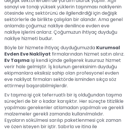
değişik sektörlerden de yardım alarak yapılır. Ağır
sanayi ve tonajı yüksek yüklerin taşınması nakliyenin
ötesinde vinç sektörünü de ilgilendirdiği için değişik
sektörlerle de birlikte çalışılan bir alandır. Ama genel
anlamda çoğumuz nakliye denilince evden eve
nakliye işlerini anlarız. Çoğumuzun ihtiyaç duyduğu
nakliye hizmeti budur.
Böyle bir hizmete ihtiyaç duyduğumuzda
Kurumsal
Evden Eve Nakliyat
firmalarından hizmet satın alırız.
Ev Taşıma
işi kendi içinde gelişerek kusursuz hizmet
verir hale gelmiştir. İş kolunun gereksinim duyduğu
ekipmanlara eksiksiz sahip olan profesyonel evden
eve nakliyat firmaları sektörde isminden sıkça söz
ettirmeyi başarabilmişlerdir.
Ev taşıma işi çok teferruatlı bir iş olduğundan taşıma
süreçleri de bir o kadar karışıktır. Her süreçte titizlikle
yapılması gerekenler atlamadan yapılmalı ve gerekli
malzemeler gerekli zamanda kullanılmalıdır.
Eşyaların sökülmesi sarılıp paketlenmesi çok zaman
ve özen isteyen bir iştir. Sabırla ve itina ile